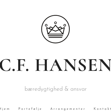
C.F. HANSE
bæredygtighed & ansvar
Hjem
Portefølje
Arrangementer
Kontak