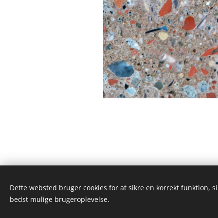
Dette websted bruger cookies for at sikre en korrekt funktion, s
Kirstinehøj 36C, 2770 Kastrup
bedst mulige brugeroplevelse.
Alle rettigheder forbeholdes 2025